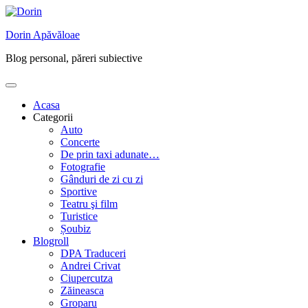
Skip
to
Dorin Apăvăloae
content
Blog personal, păreri subiective
Acasa
Categorii
Auto
Concerte
De prin taxi adunate…
Fotografie
Gânduri de zi cu zi
Sportive
Teatru şi film
Turistice
Șoubiz
Blogroll
DPA Traduceri
Andrei Crivat
Ciupercutza
Zăineasca
Groparu