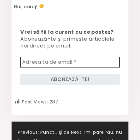
Hai, curaj!
Vrei să fii la curent cu ce postez?
Abonează-te și primește articolele
noi direct pe email.
Post Views:
287
Post
Previous:
Punct… şi de
Next:
Îmi pare rău, nu