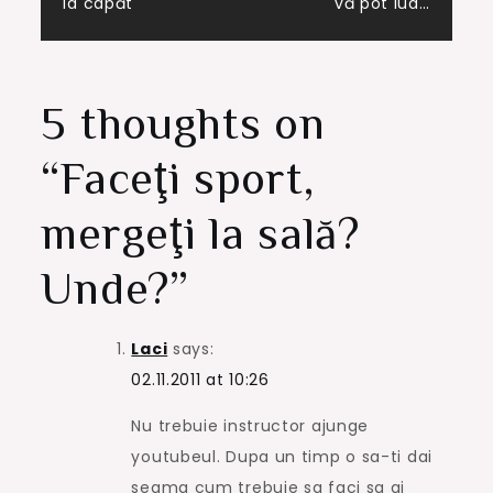
la capăt
vă pot lua…
navigation
5 thoughts on
“
Faceţi sport,
mergeţi la sală?
Unde?
”
Laci
says:
02.11.2011 at 10:26
Nu trebuie instructor ajunge
youtubeul. Dupa un timp o sa-ti dai
seama cum trebuie sa faci sa ai