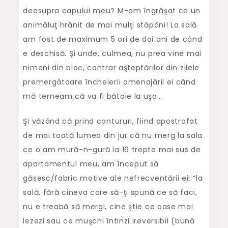
deasupra capului meu? M-am îngrăşat ca un
animăluţ hrănit de mai mulţi stăpâni! La sală
am fost de maximum 5 ori de doi ani de când
e deschisă. Şi unde, culmea, nu prea vine mai
nimeni din bloc, contrar aşteptărilor din zilele
premergătoare încheierii amenajării ei când
mă temeam că va fi bătaie la uşa…
Şi văzând că prind contururi, fiind apostrofat
de mai toată lumea din jur că nu merg la sala
ce o am mură-n-gură la 16 trepte mai sus de
apartamentul meu, am început să
găsesc/fabric motive ale nefrecventării ei: “la
sală, fără cineva care să-ţi spună ce să faci,
nu e treabă să mergi, cine ştie ce oase mai
lezezi sau ce muşchi întinzi ireversibil (bună