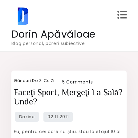
Skip
to
content
Dorin Apăvăloae
Blog personal, păreri subiective
Gânduri De Zi Cu Zi
on
5 Comments
Faceţi
Faceţi Sport, Mergeţi La Sală?
sport,
Unde?
mergeţi
la
sală?
Eu, pentru cei care nu ştiu, stau la etajul 10 al
Unde?