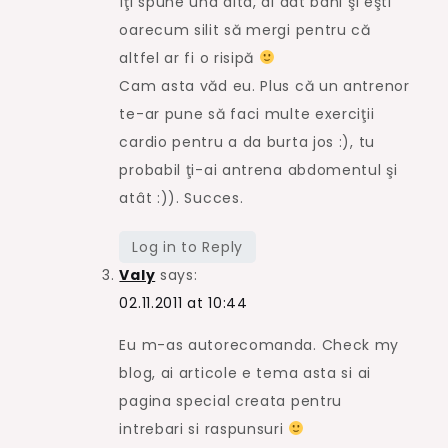
îţi spune una alta, ai dat bani şi eşti
oarecum silit să mergi pentru că
altfel ar fi o risipă
Cam asta văd eu. Plus că un antrenor
te-ar pune să faci multe exerciţii
cardio pentru a da burta jos :), tu
probabil ţi-ai antrena abdomentul şi
atât :)). Succes.
Log in to Reply
Valy
says:
02.11.2011 at 10:44
Eu m-as autorecomanda. Check my
blog, ai articole e tema asta si ai
pagina special creata pentru
intrebari si raspunsuri