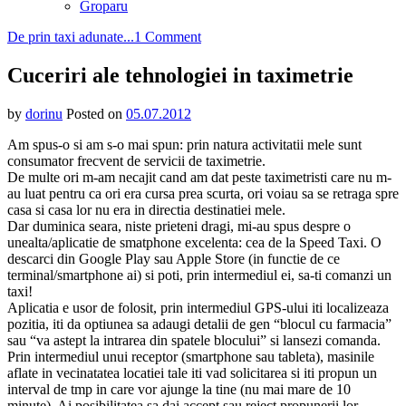
Groparu
on
De prin taxi adunate...
1 Comment
Cuceriri
ale
Cuceriri ale tehnologiei in taximetrie
tehnologiei
in
by
dorinu
Posted on
05.07.2012
taximetrie
Am spus-o si am s-o mai spun: prin natura activitatii mele sunt
consumator frecvent de servicii de taximetrie.
De multe ori m-am necajit cand am dat peste taximetristi care nu m-
au luat pentru ca ori era cursa prea scurta, ori voiau sa se retraga spre
casa si casa lor nu era in directia destinatiei mele.
Dar duminica seara, niste prieteni dragi, mi-au spus despre o
unealta/aplicatie de smatphone excelenta: cea de la Speed Taxi. O
descarci din Google Play sau Apple Store (in functie de ce
terminal/smartphone ai) si poti, prin intermediul ei, sa-ti comanzi un
taxi!
Aplicatia e usor de folosit, prin intermediul GPS-ului iti localizeaza
pozitia, iti da optiunea sa adaugi detalii de gen “blocul cu farmacia”
sau “va astept la intrarea din spatele blocului” si lansezi comanda.
Prin intermediul unui receptor (smartphone sau tableta), masinile
aflate in vecinatatea locatiei tale iti vad solicitarea si iti propun un
interval de tmp in care vor ajunge la tine (nu mai mare de 10
minute). Ai posibilitatea sa dai accept sau reject propunerii lor.