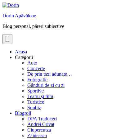
Skip
to
Dorin Apăvăloae
content
Blog personal, păreri subiective
Acasa
Categorii
Auto
Concerte
De prin taxi adunate…
Fotografie
Gânduri de zi cu zi
Sportive
Teatru şi film
Turistice
Șoubiz
Blogroll
DPA Traduceri
Andrei Crivat
Ciupercutza
Zăineasca