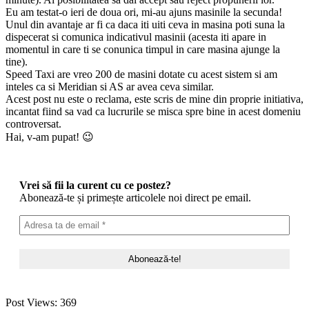
Eu am testat-o ieri de doua ori, mi-au ajuns masinile la secunda!
Unul din avantaje ar fi ca daca iti uiti ceva in masina poti suna la
dispecerat si comunica indicativul masinii (acesta iti apare in
momentul in care ti se conunica timpul in care masina ajunge la
tine).
Speed Taxi are vreo 200 de masini dotate cu acest sistem si am
inteles ca si Meridian si AS ar avea ceva similar.
Acest post nu este o reclama, este scris de mine din proprie initiativa,
incantat fiind sa vad ca lucrurile se misca spre bine in acest domeniu
controversat.
Hai, v-am pupat! 😉
Vrei să fii la curent cu ce postez?
Abonează-te și primește articolele noi direct pe email.
Post Views:
369