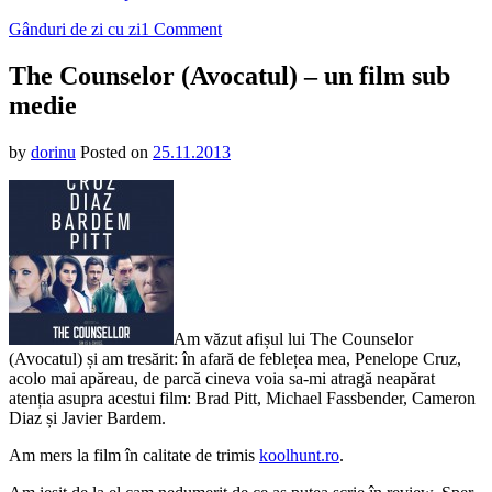
on
Gânduri de zi cu zi
1 Comment
The
Counselor
The Counselor (Avocatul) – un film sub
(Avocatul)
medie
–
un
film
by
dorinu
Posted on
25.11.2013
sub
medie
Am văzut afișul lui The Counselor
(Avocatul) și am tresărit: în afară de feblețea mea, Penelope Cruz,
acolo mai apăreau, de parcă cineva voia sa-mi atragă neapărat
atenția asupra acestui film: Brad Pitt, Michael Fassbender, Cameron
Diaz și Javier Bardem.
Am mers la film în calitate de trimis
koolhunt.ro
.