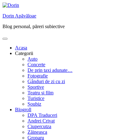
Skip
to
Dorin Apăvăloae
content
Blog personal, păreri subiective
Acasa
Categorii
Auto
Concerte
De prin taxi adunate…
Fotografie
Gânduri de zi cu zi
Sportive
Teatru şi film
Turistice
Șoubiz
Blogroll
DPA Traduceri
Andrei Crivat
Ciupercutza
Zăineasca
Groparu