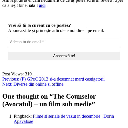
Am ieșit de la el cam nedumerit de ce aș putea scrie în review. Sper
ca a ieșit bine, iată-l
aici
:
Vrei să fii la curent cu ce postez?
Abonează-te și primește articolele noi direct pe email.
Post Views:
310
Post
Previous:
(P) GPeC 2013 si-a desemnat marti castigatorii
Next:
Diverse din online si offline
navigation
One thought on “
The Counselor
(Avocatul) – un film sub medie
”
Pingback:
Filme si seriale de vazut in decembrie | Dorin
Apavaloae