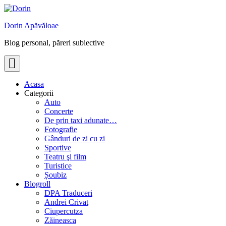
Skip
to
Dorin Apăvăloae
content
Blog personal, păreri subiective
Acasa
Categorii
Auto
Concerte
De prin taxi adunate…
Fotografie
Gânduri de zi cu zi
Sportive
Teatru şi film
Turistice
Șoubiz
Blogroll
DPA Traduceri
Andrei Crivat
Ciupercutza
Zăineasca