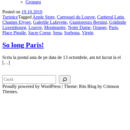
Groparu
Posted on
19.10.2010
Turistice
Tagged
Apple Store
,
Carrousel du Louvre
,
Cartierul Latin
,
Champs Elysee
,
Galeriile Lafayette
,
Gianlorenzo Bernini
,
Grădinile
Luxembourg
,
Louvre
,
Montmartre
,
Notre Dame
,
Orange
,
Paris
,
Place Pigalle
,
Sacre Coeur
,
Sena
,
Sorbona
,
Virgin
So long Paris!
Scriu la postul asta de pe data de 13 octombrie, am tot lucrat la el
[…]
Search
Proudly powered by WordPress
|
Theme: Rits Blog by Crimson
Themes.