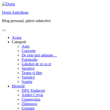
Skip
to
Dorin Apăvăloae
content
Blog personal, păreri subiective
Acasa
Categorii
Auto
Concerte
De prin taxi adunate…
Fotografie
Gânduri de zi cu zi
Sportive
Teatru şi film
Turistice
Șoubiz
Blogroll
DPA Traduceri
Andrei Crivat
Ciupercutza
Zăineasca
Groparu