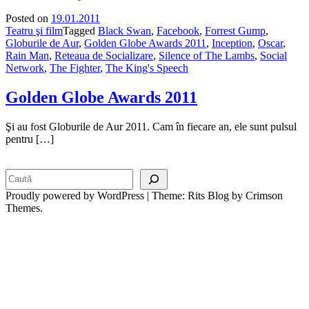
Posted on
19.01.2011
Teatru şi film
Tagged
Black Swan
,
Facebook
,
Forrest Gump
,
Globurile de Aur
,
Golden Globe Awards 2011
,
Inception
,
Oscar
,
Rain Man
,
Reteaua de Socializare
,
Silence of The Lambs
,
Social
Network
,
The Fighter
,
The King's Speech
Golden Globe Awards 2011
Şi au fost Globurile de Aur 2011. Cam în fiecare an, ele sunt pulsul
pentru […]
Search
Proudly powered by WordPress
|
Theme: Rits Blog by Crimson
Themes.