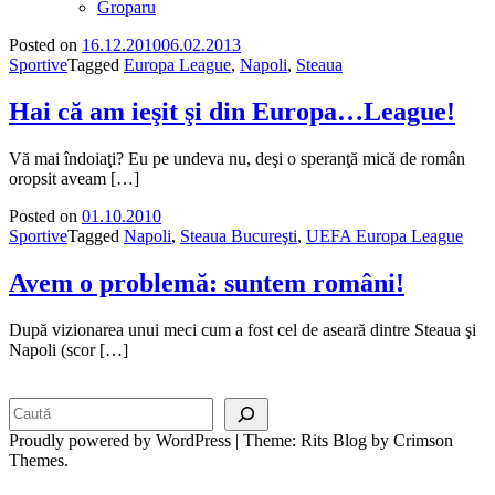
Groparu
Posted on
16.12.2010
06.02.2013
Sportive
Tagged
Europa League
,
Napoli
,
Steaua
Hai că am ieşit şi din Europa…League!
Vă mai îndoiaţi? Eu pe undeva nu, deşi o speranţă mică de român
oropsit aveam […]
Posted on
01.10.2010
Sportive
Tagged
Napoli
,
Steaua Bucureşti
,
UEFA Europa League
Avem o problemă: suntem români!
După vizionarea unui meci cum a fost cel de aseară dintre Steaua şi
Napoli (scor […]
Search
Proudly powered by WordPress
|
Theme: Rits Blog by Crimson
Themes.