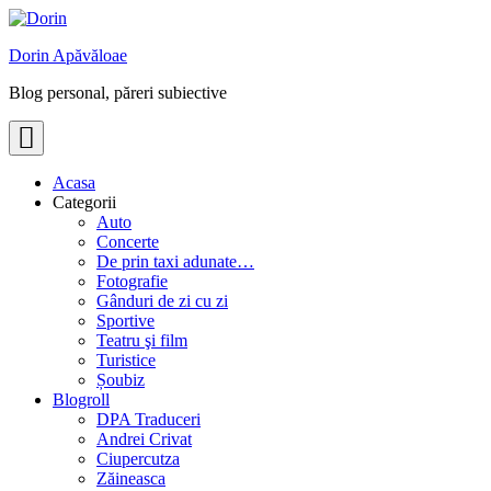
Skip
to
Dorin Apăvăloae
content
Blog personal, păreri subiective
Acasa
Categorii
Auto
Concerte
De prin taxi adunate…
Fotografie
Gânduri de zi cu zi
Sportive
Teatru şi film
Turistice
Șoubiz
Blogroll
DPA Traduceri
Andrei Crivat
Ciupercutza
Zăineasca