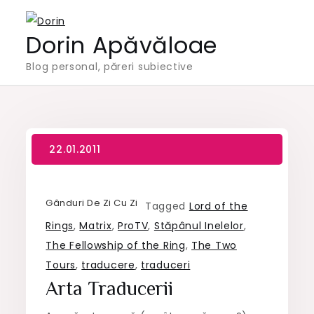
Skip
to
Dorin Apăvăloae
content
Blog personal, păreri subiective
Gânduri De Zi Cu Zi
Tagged
Lord of the
Rings
,
Matrix
,
ProTV
,
Stăpânul Inelelor
,
The Fellowship of the Ring
,
The Two
Tours
,
traducere
,
traduceri
Arta Traducerii