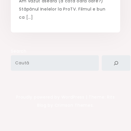
Am văzut aseară (a câta oară oare?)
Stăpânul Inelelor la ProTV. Filmul e bun
ca […]
Search
Proudly powered by WordPress
|
Theme: Rits
Blog by Crimson Themes.