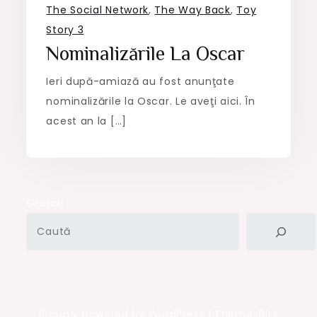
The Social Network
,
The Way Back
,
Toy
Story 3
Nominalizările La Oscar
Ieri după-amiază au fost anunţate
nominalizările la Oscar. Le aveţi aici. În
acest an la […]
Search
Proudly powered by WordPress
|
Theme: Rits