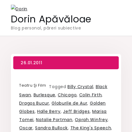
Skip
to
Dorin Apăvăloae
content
Blog personal, păreri subiective
Teatru Şi Film
Tagged
Billy Crystal
,
Black
Swan
,
Burlesque
,
Chicago
,
Colin Firth
,
Dragoş Bucur
,
Globurile de Aur
,
Golden
Globes
,
Halle Berry
,
Jeff Bridges
,
Marisa
Tomei
,
Natalie Portman
,
Oprah Winfrey
,
Oscar
,
Sandra Bullock
,
The King's Speech
,