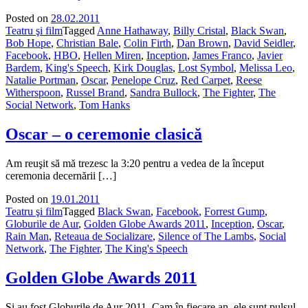
Posted on
28.02.2011
Teatru şi film
Tagged
Anne Hathaway
,
Billy Cristal
,
Black Swan
,
Bob Hope
,
Christian Bale
,
Colin Firth
,
Dan Brown
,
David Seidler
,
Facebook
,
HBO
,
Hellen Miren
,
Inception
,
James Franco
,
Javier
Bardem
,
King's Speech
,
Kirk Douglas
,
Lost Symbol
,
Melissa Leo
,
Natalie Portman
,
Oscar
,
Penelope Cruz
,
Red Carpet
,
Reese
Witherspoon
,
Russel Brand
,
Sandra Bullock
,
The Fighter
,
The
Social Network
,
Tom Hanks
Oscar – o ceremonie clasică
Am reuşit să mă trezesc la 3:20 pentru a vedea de la început
ceremonia decernării […]
Posted on
19.01.2011
Teatru şi film
Tagged
Black Swan
,
Facebook
,
Forrest Gump
,
Globurile de Aur
,
Golden Globe Awards 2011
,
Inception
,
Oscar
,
Rain Man
,
Reteaua de Socializare
,
Silence of The Lambs
,
Social
Network
,
The Fighter
,
The King's Speech
Golden Globe Awards 2011
Şi au fost Globurile de Aur 2011. Cam în fiecare an, ele sunt pulsul