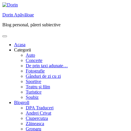
Skip
to
Dorin Apăvăloae
content
Blog personal, păreri subiective
Acasa
Categorii
Auto
Concerte
De prin taxi adunate…
Fotografie
Gânduri de zi cu zi
Sportive
Teatru şi film
Turistice
Șoubiz
Blogroll
DPA Traduceri
Andrei Crivat
Ciupercutza
Zăineasca
Groparu