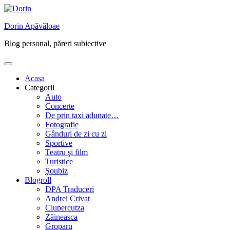
Skip
to
Dorin Apăvăloae
content
Blog personal, păreri subiective
Acasa
Categorii
Auto
Concerte
De prin taxi adunate…
Fotografie
Gânduri de zi cu zi
Sportive
Teatru şi film
Turistice
Șoubiz
Blogroll
DPA Traduceri
Andrei Crivat
Ciupercutza
Zăineasca
Groparu