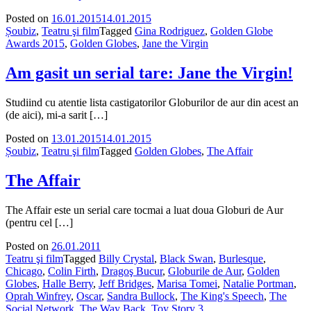
Posted on
16.01.2015
14.01.2015
Șoubiz
,
Teatru şi film
Tagged
Gina Rodriguez
,
Golden Globe
Awards 2015
,
Golden Globes
,
Jane the Virgin
Am gasit un serial tare: Jane the Virgin!
Studiind cu atentie lista castigatorilor Globurilor de aur din acest an
(de aici), mi-a sarit […]
Posted on
13.01.2015
14.01.2015
Șoubiz
,
Teatru şi film
Tagged
Golden Globes
,
The Affair
The Affair
The Affair este un serial care tocmai a luat doua Globuri de Aur
(pentru cel […]
Posted on
26.01.2011
Teatru şi film
Tagged
Billy Crystal
,
Black Swan
,
Burlesque
,
Chicago
,
Colin Firth
,
Dragoş Bucur
,
Globurile de Aur
,
Golden
Globes
,
Halle Berry
,
Jeff Bridges
,
Marisa Tomei
,
Natalie Portman
,
Oprah Winfrey
,
Oscar
,
Sandra Bullock
,
The King's Speech
,
The
Social Network
,
The Way Back
,
Toy Story 3