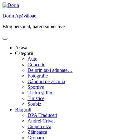
Skip
to
Dorin Apăvăloae
content
Blog personal, păreri subiective
Acasa
Categorii
Auto
Concerte
De prin taxi adunate…
Fotografie
Gânduri de zi cu zi
Sportive
Teatru şi film
Turistice
Șoubiz
Blogroll
DPA Traduceri
Andrei Crivat
Ciupercutza
Zăineasca
Groparu