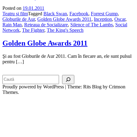
Posted on
19.01.2011
Teatru şi film
Tagged
Black Swan
,
Facebook
,
Forrest Gump
,
Globurile de Aur
,
Golden Globe Awards 2011
,
Inception
,
Oscar
,
Rain Man
,
Reteaua de Socializare
,
Silence of The Lambs
,
Social
Network
,
The Fighter
,
The King's Speech
Golden Globe Awards 2011
Şi au fost Globurile de Aur 2011. Cam în fiecare an, ele sunt pulsul
pentru […]
Search
Proudly powered by WordPress
|
Theme: Rits Blog by Crimson
Themes.