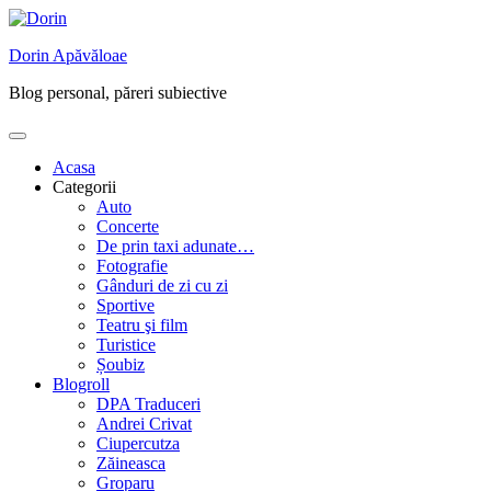
Skip
to
Dorin Apăvăloae
content
Blog personal, păreri subiective
Acasa
Categorii
Auto
Concerte
De prin taxi adunate…
Fotografie
Gânduri de zi cu zi
Sportive
Teatru şi film
Turistice
Șoubiz
Blogroll
DPA Traduceri
Andrei Crivat
Ciupercutza
Zăineasca
Groparu