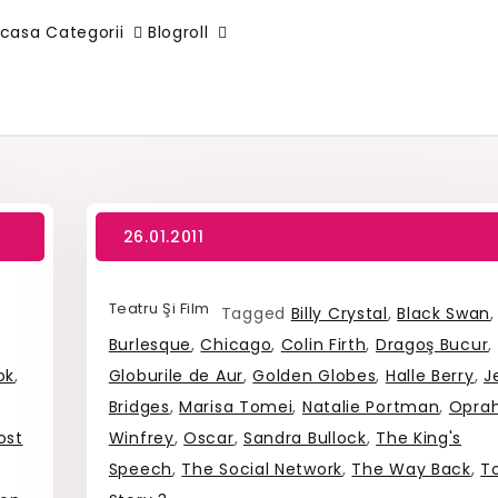
casa
Categorii
Blogroll
Teatru Şi Film
Tagged
Billy Crystal
,
Black Swan
,
Burlesque
,
Chicago
,
Colin Firth
,
Dragoş Bucur
,
ok
,
Globurile de Aur
,
Golden Globes
,
Halle Berry
,
J
Bridges
,
Marisa Tomei
,
Natalie Portman
,
Opra
ost
Winfrey
,
Oscar
,
Sandra Bullock
,
The King's
Speech
,
The Social Network
,
The Way Back
,
T