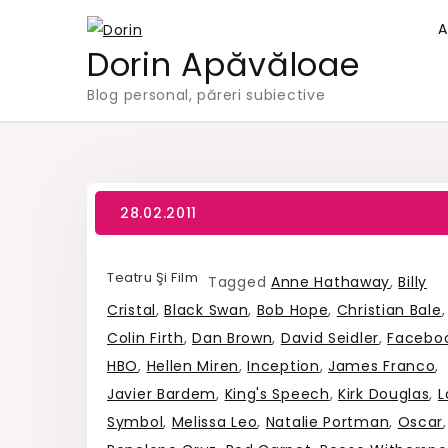
Skip
A
to
Dorin Apăvăloae
content
Blog personal, păreri subiective
Teatru Şi Film
Tagged
Anne Hathaway
,
Billy
Cristal
,
Black Swan
,
Bob Hope
,
Christian Bale
,
Colin Firth
,
Dan Brown
,
David Seidler
,
Facebo
HBO
,
Hellen Miren
,
Inception
,
James Franco
,
Javier Bardem
,
King's Speech
,
Kirk Douglas
,
L
Symbol
,
Melissa Leo
,
Natalie Portman
,
Oscar
,