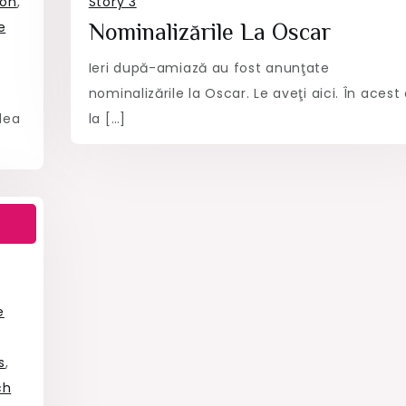
oon
,
Story 3
e
Nominalizările La Oscar
Ieri după-amiază au fost anunţate
nominalizările la Oscar. Le aveţi aici. În acest
dea
la […]
e
s
,
ch