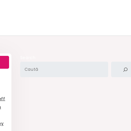
Search
eff
h
oy