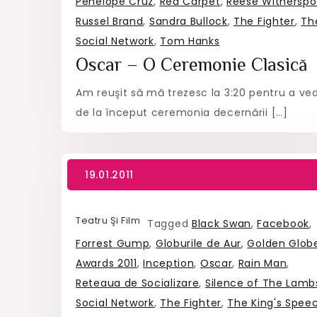
Penelope Cruz
,
Red Carpet
,
Reese Withersp
Russel Brand
,
Sandra Bullock
,
The Fighter
,
Th
Social Network
,
Tom Hanks
Oscar – O Ceremonie Clasică
Am reuşit să mă trezesc la 3:20 pentru a ve
de la început ceremonia decernării […]
Teatru Şi Film
Tagged
Black Swan
,
Facebook
,
Forrest Gump
,
Globurile de Aur
,
Golden Glob
Awards 2011
,
Inception
,
Oscar
,
Rain Man
,
Reteaua de Socializare
,
Silence of The Lamb
Social Network
,
The Fighter
,
The King's Spee