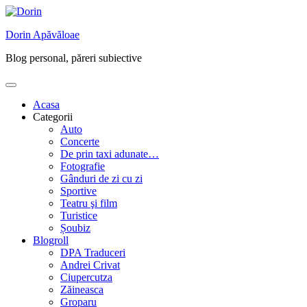
Skip
to
Dorin Apăvăloae
content
Blog personal, păreri subiective
Acasa
Categorii
Auto
Concerte
De prin taxi adunate…
Fotografie
Gânduri de zi cu zi
Sportive
Teatru şi film
Turistice
Șoubiz
Blogroll
DPA Traduceri
Andrei Crivat
Ciupercutza
Zăineasca
Groparu