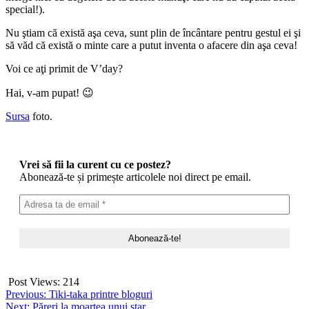
special!).
Nu ştiam că există aşa ceva, sunt plin de încântare pentru gestul ei şi
să văd că există o minte care a putut inventa o afacere din aşa ceva!
Voi ce aţi primit de V’day?
Hai, v-am pupat! 😉
Sursa
foto.
Vrei să fii la curent cu ce postez?
Abonează-te și primește articolele noi direct pe email.
Post Views:
214
Post
Previous:
Tiki-taka printre bloguri
Next:
Păreri la moartea unui star