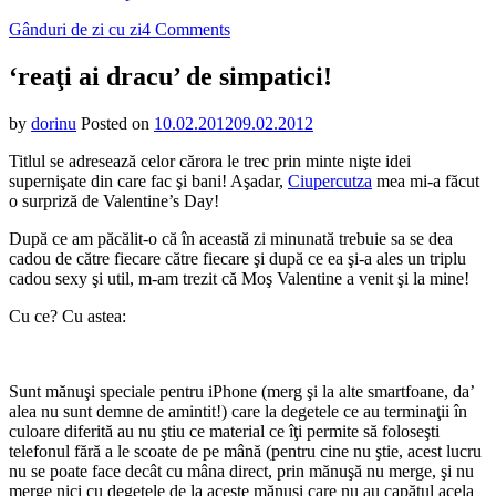
on
Gânduri de zi cu zi
4 Comments
‘reaţi
ai
‘reaţi ai dracu’ de simpatici!
dracu’
de
by
dorinu
Posted on
10.02.2012
09.02.2012
simpatici!
Titlul se adresează celor cărora le trec prin minte nişte idei
supernişate din care fac şi bani! Aşadar,
Ciupercutza
mea mi-a făcut
o surpriză de Valentine’s Day!
După ce am păcălit-o că în această zi minunată trebuie sa se dea
cadou de către fiecare către fiecare şi după ce ea şi-a ales un triplu
cadou sexy şi util, m-am trezit că Moş Valentine a venit şi la mine!
Cu ce? Cu astea:
Sunt mănuşi speciale pentru iPhone (merg şi la alte smartfoane, da’
alea nu sunt demne de amintit!) care la degetele ce au terminaţii în
culoare diferită au nu ştiu ce material ce îţi permite să foloseşti
telefonul fără a le scoate de pe mână (pentru cine nu ştie, acest lucru
nu se poate face decât cu mâna direct, prin mănuşă nu merge, şi nu
merge nici cu degetele de la aceste mănuşi care nu au capătul acela