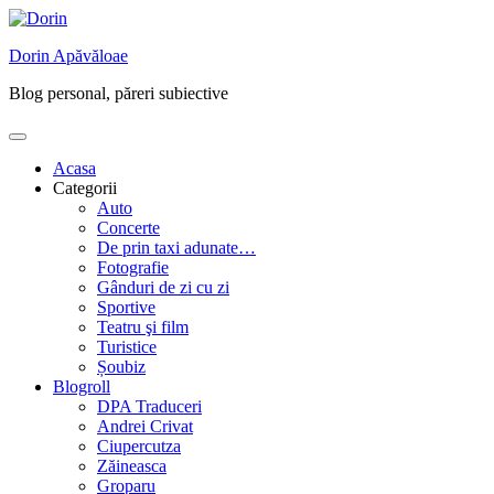
Skip
to
Dorin Apăvăloae
content
Blog personal, păreri subiective
Acasa
Categorii
Auto
Concerte
De prin taxi adunate…
Fotografie
Gânduri de zi cu zi
Sportive
Teatru şi film
Turistice
Șoubiz
Blogroll
DPA Traduceri
Andrei Crivat
Ciupercutza
Zăineasca
Groparu