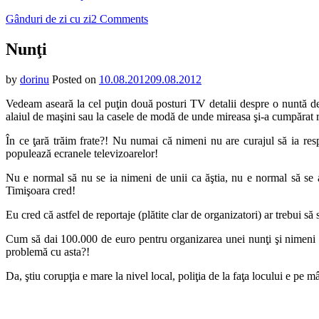
on
Gânduri de zi cu zi
2 Comments
Nunţi
Nunţi
by
dorinu
Posted on
10.08.2012
09.08.2012
Vedeam aseară la cel puţin două posturi TV detalii despre o nuntă de ţ
alaiul de maşini sau la casele de modă de unde mireasa şi-a cumpărat r
În ce ţară trăim frate?! Nu numai că nimeni nu are curajul să ia respe
populează ecranele televizoarelor!
Nu e normal să nu se ia nimeni de unii ca ăştia, nu e normal să se 
Timişoara cred!
Eu cred că astfel de reportaje (plătite clar de organizatori) ar trebui 
Cum să dai 100.000 de euro pentru organizarea unei nunţi şi nimeni s
problemă cu asta?!
Da, ştiu corupţia e mare la nivel local, poliţia de la faţa locului e pe 