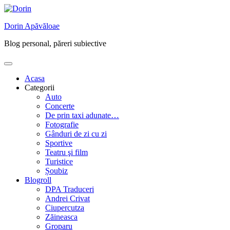
Skip
to
Dorin Apăvăloae
content
Blog personal, păreri subiective
Acasa
Categorii
Auto
Concerte
De prin taxi adunate…
Fotografie
Gânduri de zi cu zi
Sportive
Teatru şi film
Turistice
Șoubiz
Blogroll
DPA Traduceri
Andrei Crivat
Ciupercutza
Zăineasca
Groparu