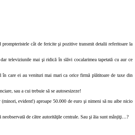
mpteristele cât de fericite şi pozitive transmit detalii referitoare la
dar televiziunile mai şi ridică în slăvi cocalarimea tapetată cu aur ce
n care ei au venituri mai mari ca orice firmă plătitoare de taxe din
nciare, sau a cui trebuie să se autosesizeze!
 (minori, evident!) aproape 50.000 de euro şi nimeni să nu aibe nicio
că neobservată de către autorităţile centrale. Sau şi ăia sunt mânjiţi…?