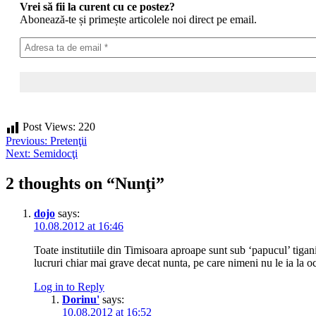
Vrei să fii la curent cu ce postez?
Abonează-te și primește articolele noi direct pe email.
Post Views:
220
Post
Previous:
Pretenţii
Next:
Semidocţi
navigation
2 thoughts on “
Nunţi
”
dojo
says:
10.08.2012 at 16:46
Toate institutiile din Timisoara aproape sunt sub ‘papucul’ tigan
lucruri chiar mai grave decat nunta, pe care nimeni nu le ia la och
Log in to Reply
Dorinu'
says:
10.08.2012 at 16:52