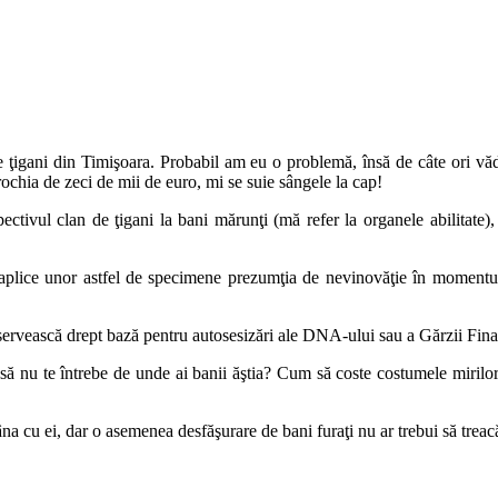
igani din Timişoara. Probabil am eu o problemă, însă de câte ori văd pro
ochia de zeci de mii de euro, mi se suie sângele la cap!
ctivul clan de ţigani la bani mărunţi (mă refer la organele abilitate), 
aplice unor astfel de specimene prezumţia de nevinovăţie în momentul î
să servească drept bază pentru autosesizări ale DNA-ului sau a Gărzii Fina
ă nu te întrebe de unde ai banii ăştia? Cum să coste costumele mirilor
mâna cu ei, dar o asemenea desfăşurare de bani furaţi nu ar trebui să trea