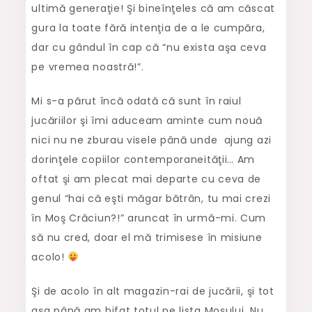
ultimă generaţie! Şi bineînţeles că am căscat
gura la toate fără intenţia de a le cumpăra,
dar cu gândul în cap că “nu exista aşa ceva
pe vremea noastră!”.
Mi s-a părut încă odată că sunt în raiul
jucăriilor şi îmi aduceam aminte cum nouă
nici nu ne zburau visele până unde ajung azi
dorinţele copiilor contemporaneităţii… Am
oftat şi am plecat mai departe cu ceva de
genul “hai că eşti măgar bătrân, tu mai crezi
în Moş Crăciun?!” aruncat în urmă-mi. Cum
să nu cred, doar el mă trimisese în misiune
acolo!
Şi de acolo în alt magazin-rai de jucării, şi tot
aşa până am bifat totul pe lista Moşului. Nu