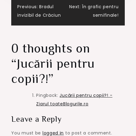
Post
Previous:
Bradul
Next:
În grafic pentru
invizibil de Crăciun
semifinale!
navigation
0 thoughts on
“
Jucării pentru
copii?!
”
Pingback:
Jucării pentru copii?! -
Ziarul toateBlogurile.ro
Leave a Reply
You must be
logged in
to post a comment.