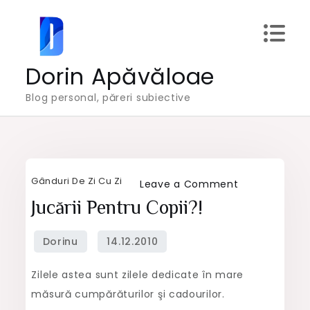
Skip
to
content
Dorin Apăvăloae
Blog personal, păreri subiective
Gânduri De Zi Cu Zi
on
Leave a Comment
Jucării
Jucării Pentru Copii?!
pentru
copii?!
Zilele astea sunt zilele dedicate în mare
măsură cumpărăturilor şi cadourilor.