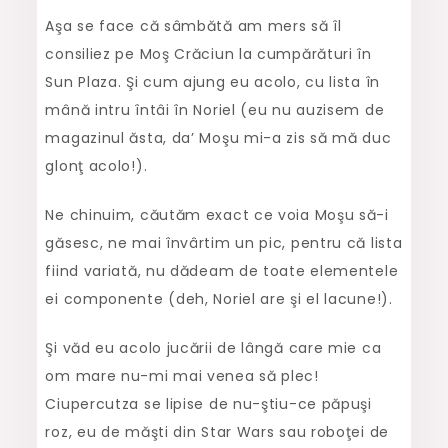
Aşa se face că sâmbătă am mers să îl
consiliez pe Moş Crăciun la cumpărături în
Sun Plaza. Şi cum ajung eu acolo, cu lista în
mână intru întâi în Noriel (eu nu auzisem de
magazinul ăsta, da’ Moşu mi-a zis să mă duc
glonţ acolo!).
Ne chinuim, căutăm exact ce voia Moşu să-i
găsesc, ne mai învârtim un pic, pentru că lista
fiind variată, nu dădeam de toate elementele
ei componente (deh, Noriel are şi el lacune!).
Şi văd eu acolo jucării de lângă care mie ca
om mare nu-mi mai venea să plec!
Ciupercutza se lipise de nu-ştiu-ce păpuşi
roz, eu de măşti din Star Wars sau roboţei de