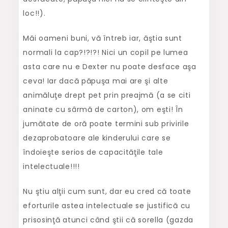
loc!!).
Măi oameni buni, vă întreb iar, ăştia sunt
normali la cap?!?!?! Nici un copil pe lumea
asta care nu e Dexter nu poate desface aşa
ceva! Iar dacă păpuşa mai are şi alte
animăluţe drept pet prin preajmă (a se citi
aninate cu sârmă de carton), om eşti! În
jumătate de oră poate termini sub privirile
dezaprobatoare ale kinderului care se
îndoieşte serios de capacităţile tale
intelectuale!!!!
Nu ştiu alţii cum sunt, dar eu cred că toate
eforturile astea intelectuale se justifică cu
prisosinţă atunci când ştii că sorella (gazda