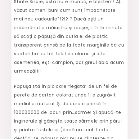
Sfinte Sisoie, asta nu e muncă, e blestem! Aţi
văzut oameni buni cum sunt împachetate
mai nou cadourile?!?!?!? Dacă eşti un
îndemânatic măiastru şi reuşeşti în 15 minute
să scoţi o păpuşă din cutia ei de plastic
transparent prinsă pe la toate marginile ba cu
scotch ba cu tot felul de clame şi alte
asemenea, eşti campion, dar greul abia acum
urmează!!!!
Păpuşa stă în picioare “legată” de un fel de
perete de carton colorat unde îi e zugrăvit
mediul ei natural. Şi de care e prinsă în
100000000 de locuri prin…sârme! Şi apucă-te
inginerule şi găseşte toate sârmele prin părul
şi printre fustele ei (dacă nu sunt toate
desfăcute, păpuşa nici nu se clinteşte din