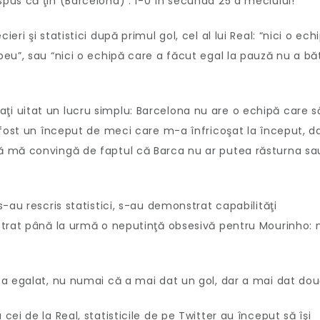
us că ţin (Barcelona) : 1-0 în secunda 25 a meciului!
i şi statistici după primul gol, cel al lui Real: “nici o ech
eu”, sau “nici o echipă care a făcut egal la pauză nu a bă
ar aţi uitat un lucru simplu: Barcelona nu are o echipă care s
 fost un început de meci care m-a înfricoşat la început, d
ă mă convingă de faptul că Barca nu ar putea răsturna sa
-au rescris statistici, s-au demonstrat capabilităţi
strat până la urmă o neputinţă obsesivă pentru Mourinho: 
a egalat, nu numai că a mai dat un gol, dar a mai dat dou
i de la Real, statisticile de pe Twitter au început să îşi