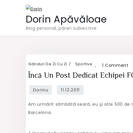
Skip
to
Dorin Apăvăloae
content
Blog personal, păreri subiective
Gânduri De Zi Cu Zi
Sportive
o
,
1 Comment
Î
Încă Un Post Dedicat Echipei F
u
p
d
Am urmărit sâmbătă seară, eu şi alte 500 de m
ec
Barcelona.
F
B