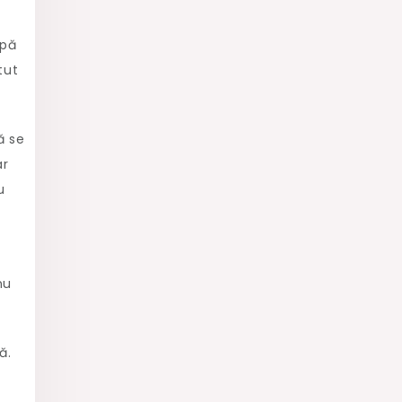
ipă
tut
ă se
ar
u
nu
ă.