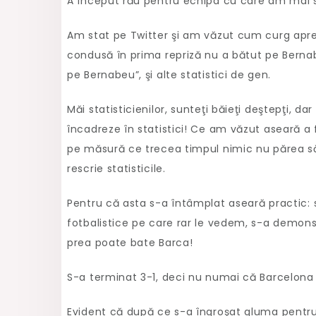
A început rău pentru echipa cu care am mai sp
Am stat pe Twitter şi am văzut cum curg aprecier
condusă în prima repriză nu a bătut pe Bernab
pe Bernabeu”, şi alte statistici de gen.
Măi statisticienilor, sunteţi băieţi deştepţi, d
încadreze în statistici! Ce am văzut aseară a
pe măsură ce trecea timpul nimic nu părea s
rescrie statisticile.
Pentru că asta s-a întâmplat aseară practic: s
fotbalistice pe care rar le vedem, s-a demon
prea poate bate Barca!
S-a terminat 3-1, deci nu numai că Barcelona 
Evident că după ce s-a îngroşat gluma pentru ce