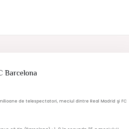
n
ncă
C Barcelona
n
ost
edicat
ilioane de telespectatori, meciul dintre Real Madrid şi FC
hipei
C
arcelona