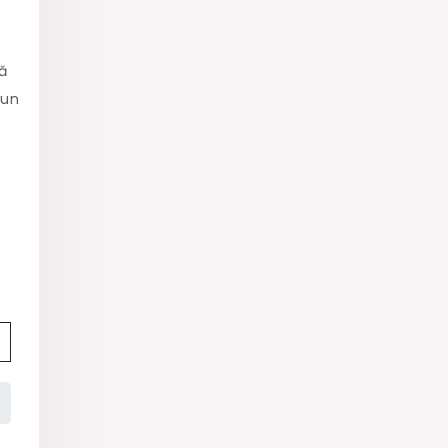
ă
 un