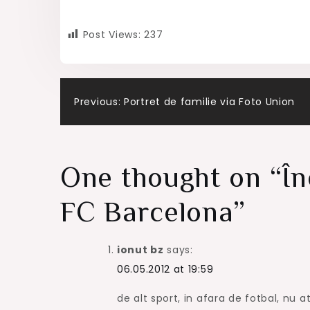
Post Views:
237
Post
Previous:
Portret de familie via Foto Union
navigation
One thought on “
În
FC Barcelona
”
ionut bz
says:
06.05.2012 at 19:59
de alt sport, in afara de fotbal, nu at