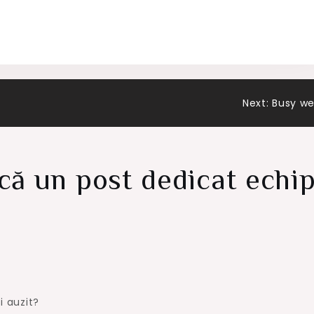
Next:
Busy w
că un post dedicat echip
i auzit?