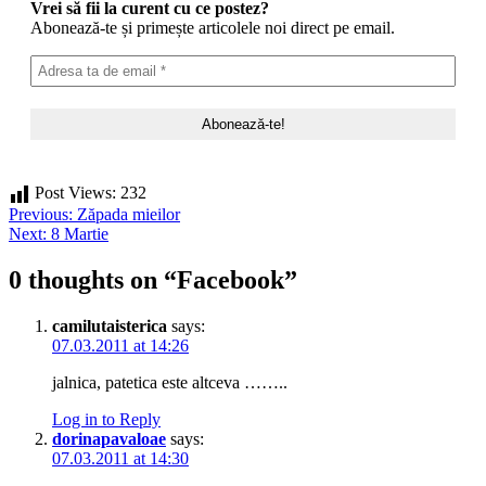
Vrei să fii la curent cu ce postez?
Abonează-te și primește articolele noi direct pe email.
Post Views:
232
Post
Previous:
Zăpada mieilor
Next:
8 Martie
navigation
0 thoughts on “
Facebook
”
camilutaisterica
says:
07.03.2011 at 14:26
jalnica, patetica este altceva ……..
Log in to Reply
dorinapavaloae
says:
07.03.2011 at 14:30