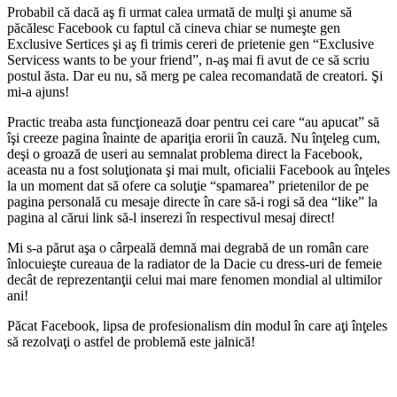
Probabil că dacă aş fi urmat calea urmată de mulţi şi anume să
păcălesc Facebook cu faptul că cineva chiar se numeşte gen
Exclusive Sertices şi aş fi trimis cereri de prietenie gen “Exclusive
Servicess wants to be your friend”, n-aş mai fi avut de ce să scriu
postul ăsta. Dar eu nu, să merg pe calea recomandată de creatori. Şi
mi-a ajuns!
Practic treaba asta funcţionează doar pentru cei care “au apucat” să
îşi creeze pagina înainte de apariţia erorii în cauză. Nu înţeleg cum,
deşi o groază de useri au semnalat problema direct la Facebook,
aceasta nu a fost soluţionata şi mai mult, oficialii Facebook au înţeles
la un moment dat să ofere ca soluţie “spamarea” prietenilor de pe
pagina personală cu mesaje directe în care să-i rogi să dea “like” la
pagina al cărui link să-l inserezi în respectivul mesaj direct!
Mi s-a părut aşa o cârpeală demnă mai degrabă de un român care
înlocuieşte cureaua de la radiator de la Dacie cu dress-uri de femeie
decât de reprezentanţii celui mai mare fenomen mondial al ultimilor
ani!
Păcat Facebook, lipsa de profesionalism din modul în care aţi înţeles
să rezolvaţi o astfel de problemă este jalnică!