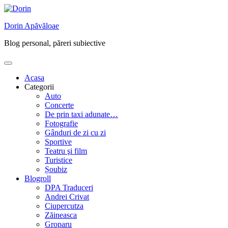
Skip
to
Dorin Apăvăloae
content
Blog personal, păreri subiective
Acasa
Categorii
Auto
Concerte
De prin taxi adunate…
Fotografie
Gânduri de zi cu zi
Sportive
Teatru şi film
Turistice
Șoubiz
Blogroll
DPA Traduceri
Andrei Crivat
Ciupercutza
Zăineasca
Groparu