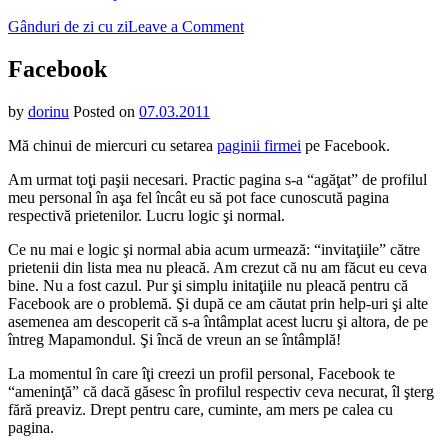
on
Gânduri de zi cu zi
Leave a Comment
Facebook
Facebook
by
dorinu
Posted on
07.03.2011
Mă chinui de miercuri cu setarea
paginii firmei
pe Facebook.
Am urmat toţi paşii necesari. Practic pagina s-a “agăţat” de profilul
meu personal în aşa fel încât eu să pot face cunoscută pagina
respectivă prietenilor. Lucru logic şi normal.
Ce nu mai e logic şi normal abia acum urmează: “invitaţiile” către
prietenii din lista mea nu pleacă. Am crezut că nu am făcut eu ceva
bine. Nu a fost cazul. Pur şi simplu initaţiile nu pleacă pentru că
Facebook are o problemă. Şi după ce am căutat prin help-uri şi alte
asemenea am descoperit că s-a întâmplat acest lucru şi altora, de pe
întreg Mapamondul. Şi încă de vreun an se întâmplă!
La momentul în care îţi creezi un profil personal, Facebook te
“ameninţă” că dacă găsesc în profilul respectiv ceva necurat, îl şterg
fără preaviz. Drept pentru care, cuminte, am mers pe calea cu
pagina.