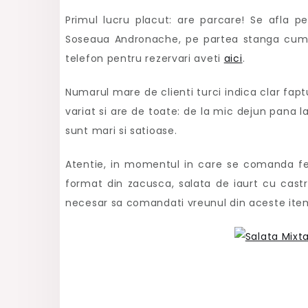
Primul lucru placut: are parcare! Se afla p
Soseaua Andronache, pe partea stanga cum v
telefon pentru rezervari aveti
aici
.
Numarul mare de clienti turci indica clar fap
variat si are de toate: de la mic dejun pana l
sunt mari si satioase.
Atentie, in momentul in care se comanda fel 
format din zacusca, salata de iaurt cu castr
necesar sa comandati vreunul din aceste item