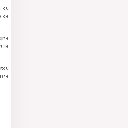
a cu
e de
arte
tiile
atou
este