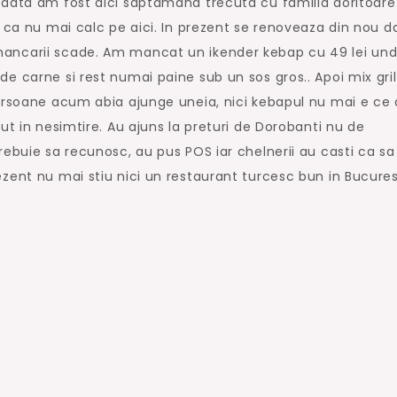
 data am fost aici saptamana trecuta cu familia doritoare
i ca nu mai calc pe aici. In prezent se renoveaza din nou d
ancarii scade. Am mancat un ikender kebap cu 49 lei un
e carne si rest numai paine sub un sos gros.. Apoi mix gril
persoane acum abia ajunge uneia, nici kebapul nu mai e ce 
ut in nesimtire. Au ajuns la preturi de Dorobanti nu de
rebuie sa recunosc, au pus POS iar chelnerii au casti ca sa
zent nu mai stiu nici un restaurant turcesc bun in Bucurest