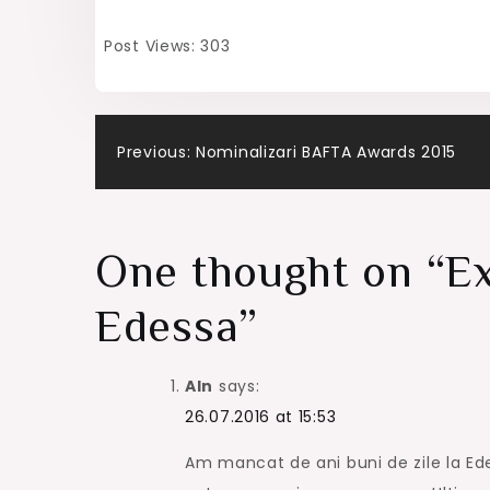
Post Views:
303
Post
Previous:
Nominalizari BAFTA Awards 2015
navigation
One thought on “
Ex
Edessa
”
Aln
says:
26.07.2016 at 15:53
Am mancat de ani buni de zile la Ed