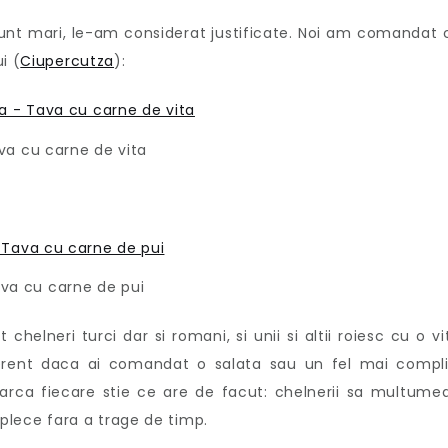
sunt mari, le-am considerat justificate. Noi am comandat 
i (
Ciupercutza
):
va cu carne de vita
va cu carne de pui
 chelneri turci dar si romani, si unii si altii roiesc cu o v
ferent daca ai comandat o salata sau un fel mai compli
parca fiecare stie ce are de facut: chelnerii sa multume
a plece fara a trage de timp.