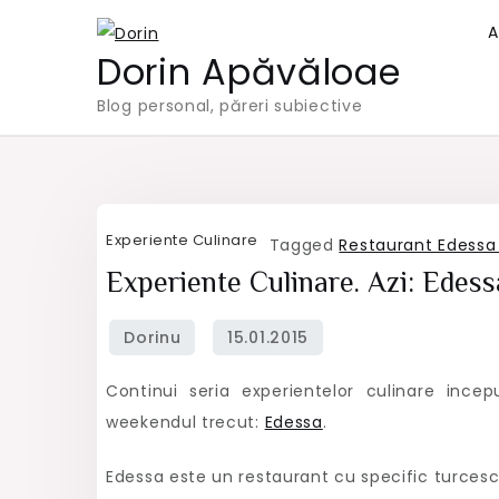
Skip
A
to
Dorin Apăvăloae
content
Blog personal, păreri subiective
Experiente Culinare
Tagged
Restaurant Edessa
Experiente Culinare. Azi: Edess
Continui seria experientelor culinare in
weekendul trecut:
Edessa
.
Edessa este un restaurant cu specific turcesc