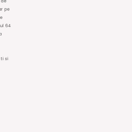
 de
ar pe
de
ul 64
a
i si