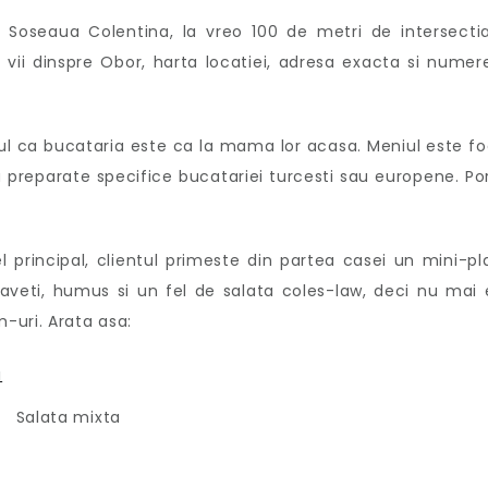
e Soseaua Colentina, la vreo 100 de metri de intersecti
ii dinspre Obor, harta locatiei, adresa exacta si numer
tul ca bucataria este ca la mama lor acasa. Meniul este fo
a preparate specifice bucatariei turcesti sau europene. Por
principal, clientul primeste din partea casei un mini-pl
aveti, humus si un fel de salata coles-law, deci nu mai 
-uri. Arata asa:
Salata mixta