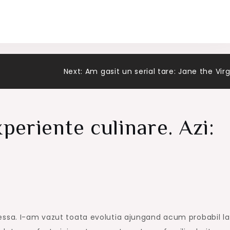
Next:
Am gasit un serial tare: Jane the Virg
periente culinare. Azi:
essa. I-am vazut toata evolutia ajungand acum probabil la