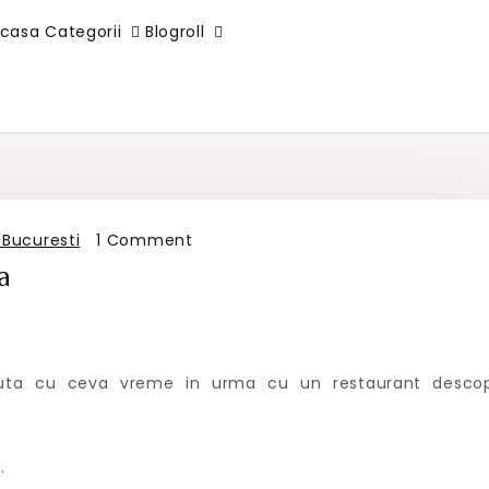
casa
Categorii
Blogroll
on
 Bucuresti
1 Comment
Experiente
a
culinare.
Azi:
Edessa
ceputa cu ceva vreme in urma cu un restaurant descop
.