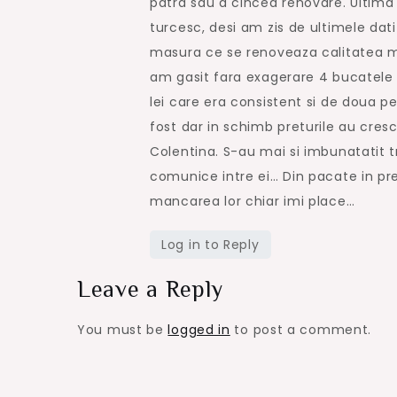
patra sau a cincea renovare. Ultima
turcesc, desi am zis de ultimele dat
masura ce se renoveaza calitatea m
am gasit fara exagerare 4 bucatele d
lei care era consistent si de doua 
fost dar in schimb preturile au cresc
Colentina. S-au mai si imbunatatit t
comunice intre ei… Din pacate in pre
mancarea lor chiar imi place…
Log in to Reply
Leave a Reply
You must be
logged in
to post a comment.