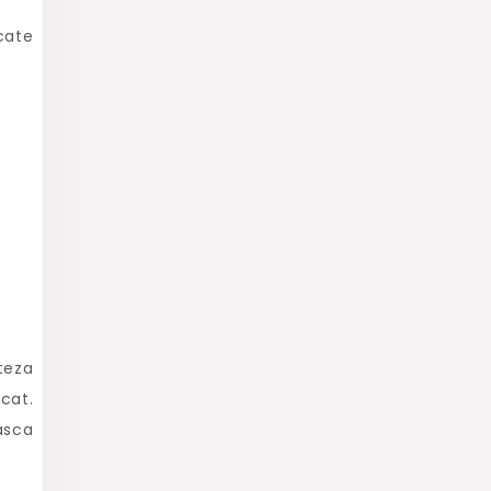
cate
iteza
cat.
asca