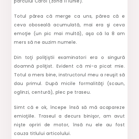
parcului Carol (zona 11 Iunie).
Totul părea că merge ca uns, părea că e
ceva oboseală acumulată, mai era şi ceva
emoţie (un pic mai multă), aşa că la 8 am
mers să ne auzim numele.
Din toţi poliţiştii examinatori era o singură
doamnă poliţist. Evident că mi-a picat mie.
Totul a mers bine, instructorul meu a reuşit să
dau primul. După micile formalităţi (scaun,
oglinzi, centură), plec pe traseu.
Simt că e ok, începe însă să mă acapareze
emioţiile. Traseul a decurs binişor, am avut
nişte opriri de motor, însă nu ele au fost
cauza titlului articolului.