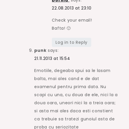
Dorinu'
says:
22.08.2013 at 23:10
Check your email!
Bafta! 🙂
Log in to Reply
punk
says:
21.11.2013 at 15:54
Emotiile, degeaba spui sa le lasam
balta, mai ales cand e de dat
examenul pentru prima data. Nu
scapi cu una, cu doua de ele, nici la a
doua oara, uneori nici la a treia oara;
si asta mai ales daca esti constient
ca trebuie sa tratezi gunoiul asta de
proba cu seriozitate