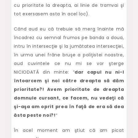
cu prioritate la dreapta, ai linie de tramvai şi
tot exersasem asta în acel loc).
Când aud eu că trebuie să merg înainte mă
încadrez cu semnal frumos pe banda a doua,
intru în intersecţie şi la jumătatea intersecţiei,
în urma unei frâne bruşe a poliţistei noastre,
aud cuvintele ce nu mi se vor şterge
NICIODATĂ din minte: “
dar capul nu ni-l
întoarcem şi noi către dreapta să dăm
prioritate?! Avem prioritate de dreapta
domnule cursant, ce facem, nu vedeţi că
şi-aşa am oprit prea în faţă de era să dea
ăsta peste noi?!
“
În acel moment am ştiut că am picat