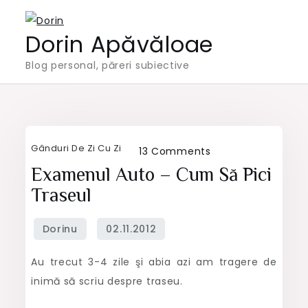
Skip
to
Dorin Apăvăloae
content
Blog personal, păreri subiective
Gânduri De Zi Cu Zi
on
13 Comments
Examenul
Examenul Auto – Cum Să Pici
auto
Traseul
–
cum
să
Au trecut 3-4 zile şi abia azi am tragere de
pici
inimă să scriu despre traseu.
traseul