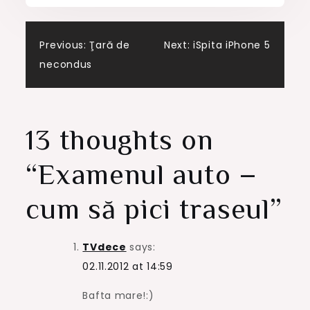
Post
Previous:
Ţară de
Next:
iSpita iPhone 5
necondus
navigation
13 thoughts on
“
Examenul auto –
cum să pici traseul
”
TVdece
says:
02.11.2012 at 14:59
Bafta mare!:)