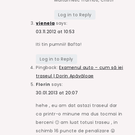
Multumesc frumos, Cristi!
Log in to Reply
vienela
says:
03.11.2012 at 10:53
Iti tin pumnii! Bafta!
Log in to Reply
Pingback:
Examenul auto – cum să iei
traseul | Dorin Apăvăloae
Florin
says:
30.01.2013 at 20:07
hehe , eu am dat astazi traseul dar
ca printr-o minune ma dus tocmai in
berceni 🙂 am luat totusi traseu , in
schimb 16 puncte de penalizare 😛