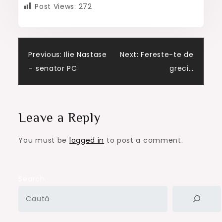
Post Views:
272
Post
Previous:
Ilie Nastase
Next:
Fereste-te de
– senator PC
greci…
navigation
Leave a Reply
You must be
logged in
to post a comment.
Search