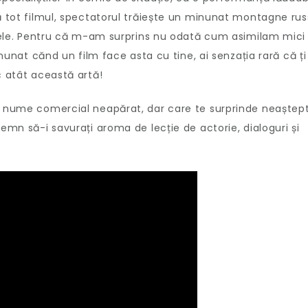
ză tot filmul, spectatorul trăiește un minunat montagne ru
najele. Pentru că m-am surprins nu odată cum asimilam mici
inunat cănd un film face asta cu tine, ai senzația rară că ți
c atât această artă!
ră nume comercial neapărat, dar care te surprinde neaștep
emn să-i savurați aroma de lecție de actorie, dialoguri și