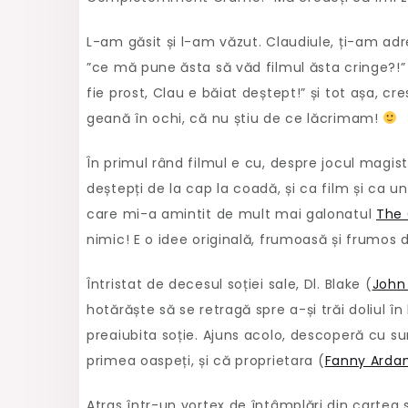
L-am găsit și l-am văzut. Claudiule, ți-am adr
”ce mă pune ăsta să văd filmul ăsta cringe?!
fie prost, Clau e băiat deștept!” și tot așa, c
geană în ochi, că nu știu de ce lăcrimam!
În primul rând filmul e cu, despre jocul magistra
deștepți de la cap la coadă, și ca film și ca u
care mi-a amintit de mult mai galonatul
The 
nimic! E o idee originală, frumoasă și frumos d
Întristat de decesul soției sale, Dl. Blake (
John
hotărăște să se retragă spre a-și trăi doliul 
preaiubita soție. Ajuns acolo, descoperă cu su
primea oaspeți, și că proprietara (
Fanny Arda
Atras într-un vortex de întâmplări din cartea 