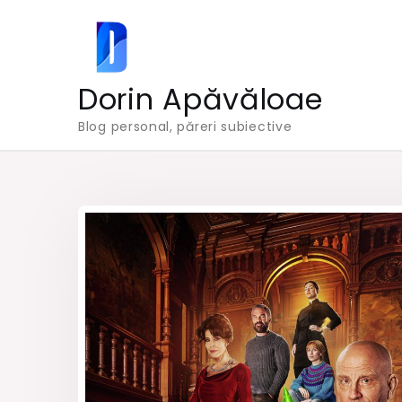
Skip
to
content
Dorin Apăvăloae
Blog personal, păreri subiective