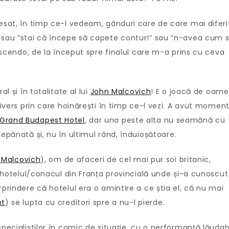
Service!
(2023)
esat, în timp ce-l vedeam, gânduri care de care mai diferi
–
” sau ”stai că începe să capete contur!” sau ”n-avea cum 
recenzie
rescendo, de la început spre finalul care m-a prins cu ceva
film
l și în totalitate al lui
John Malcovich
! E o joacă de oame
nivers prin care hoinărești în timp ce-l vezi. A avut moment
Grand Budapest Hotel
, dar una peste alta nu seamănă cu
epănată și, nu în ultimul rând, înduioșătoare.
 Malcovich
), om de afaceri de cel mai pur soi britanic,
în hotelul/conacul din Franța provincială unde și-a cunoscut
rprindere că hotelul era o amintire a ce știa el, că nu mai
nt
) se lupta cu creditori spre a nu-l pierde.
specialiștilor în comic de situație, cu o performanță lăudab