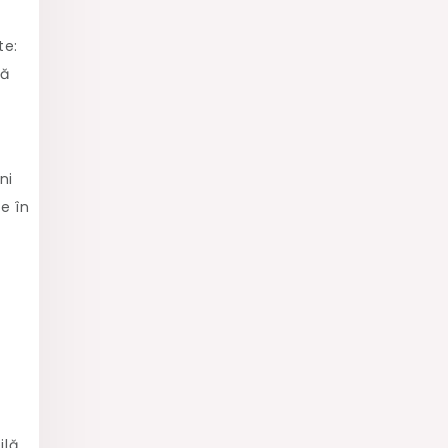
te:
să
ni
e în
ilă