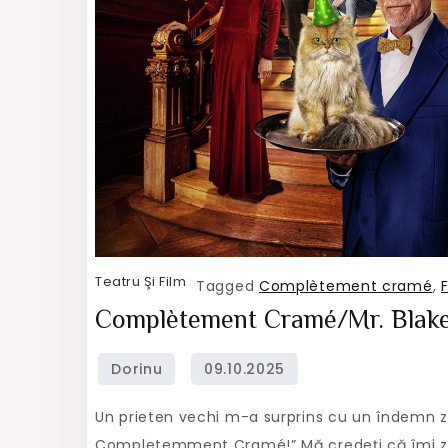
Teatru Şi Film
Tagged
Complètement cramé
,
Complètement Cramé/Mr. Blake 
Un prieten vechi m-a surprins cu un îndemn zil
Completemment Cramé!” Mă credeți că îmi zbu