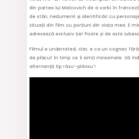
din partea lui Malcovich de a vorbi în france
de stări, nedumeriri și identificări cu perso
situații din film cu porțiuni din viața mea. E m
adresează exclusiv ție! Poate și de asta iubes
Filmul e underrated, clar, e ca un cognac fă
de plăcut în timp ce îi simți miresmele. Vă înd
alternanță tip râsu’-plânsu’!