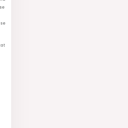
sse
 se
tat