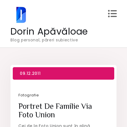
Skip
to
content
Dorin Apăvăloae
Blog personal, păreri subiective
Fotografie
Portret De Familie Via
Foto Union
Cei de la Foto Union sunt în plină