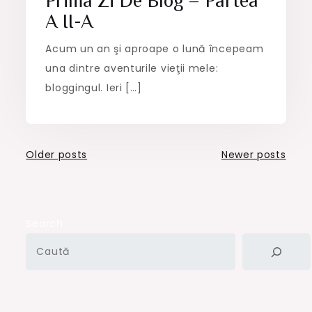
Prima Zi De Blog – Partea
A II-A
Acum un an şi aproape o lună începeam
una dintre aventurile vieţii mele:
bloggingul. Ieri […]
Posts
Older posts
Newer posts
navigation
Search