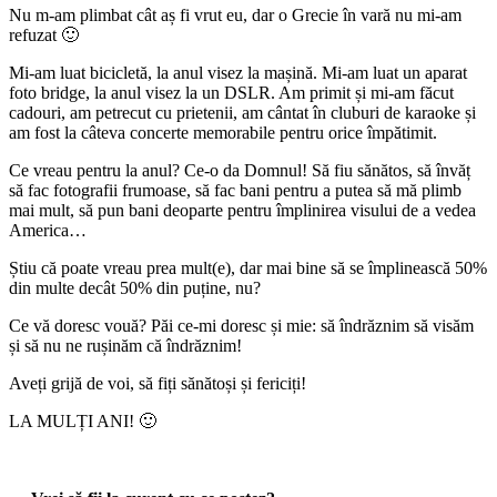
Nu m-am plimbat cât aș fi vrut eu, dar o Grecie în vară nu mi-am
refuzat 🙂
Mi-am luat bicicletă, la anul visez la mașină. Mi-am luat un aparat
foto bridge, la anul visez la un DSLR. Am primit și mi-am făcut
cadouri, am petrecut cu prietenii, am cântat în cluburi de karaoke și
am fost la câteva concerte memorabile pentru orice împătimit.
Ce vreau pentru la anul? Ce-o da Domnul! Să fiu sănătos, să învăț
să fac fotografii frumoase, să fac bani pentru a putea să mă plimb
mai mult, să pun bani deoparte pentru împlinirea visului de a vedea
America…
Știu că poate vreau prea mult(e), dar mai bine să se împlinească 50%
din multe decât 50% din puține, nu?
Ce vă doresc vouă? Păi ce-mi doresc și mie: să îndrăznim să visăm
și să nu ne rușinăm că îndrăznim!
Aveți grijă de voi, să fiți sănătoși și fericiți!
LA MULȚI ANI! 🙂