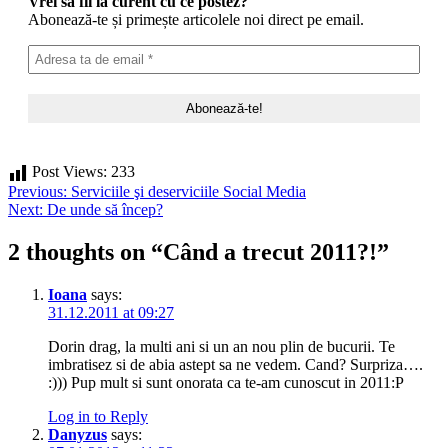
Vrei să fii la curent cu ce postez?
Abonează-te și primește articolele noi direct pe email.
Post Views:
233
Post
Previous:
Serviciile şi deserviciile Social Media
Next:
De unde să încep?
navigation
2 thoughts on “
Când a trecut 2011?!
”
Ioana
says:
31.12.2011 at 09:27
Dorin drag, la multi ani si un an nou plin de bucurii. Te
imbratisez si de abia astept sa ne vedem. Cand? Surpriza….
:))) Pup mult si sunt onorata ca te-am cunoscut in 2011:P
Log in to Reply
Danyzus
says: