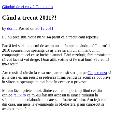
on
Gânduri de zi cu zi
2 Comments
Când
a
Când a trecut 2011?!
trecut
2011?!
by
dorinu
Posted on
30.12.2011
Eu nu prea știu, vouă nu vi s-a părut că a trecut cam repede?
Parcă ieri scriam postul de acum un an în care uitându-mă în urmă la
2010 spuneam cu speranță că aș vrea să am un an mai bun în
comparație cu cel ce se încheia atunci. Fără rezoluții, fără promisiuni
că voi face și voi drege. Doar atât, voiam să fie mai bun! Si cred că
mi-a ieșit!
Am reușit să rămân la casa mea, am reușit s-o ajut pe
Ciupercutza
să
își ia casa ei, am reușit să redresez firma pentru ca acum să pot privi
în viitor cu speranțe de mai bine în ceea ce o privește.
Mi-am făcut prieteni noi, dintre cei mai importanți fiind cei din
echipa
raluk.ro
ce mi-au înlesnit accesul la lumea filmului în
schimbul unei colaborări de care sunt foarte mândru. Am ieșit mult
din casă, am mers la evenimente în blogosferă și am cunoscut și
acolo oameni faini.