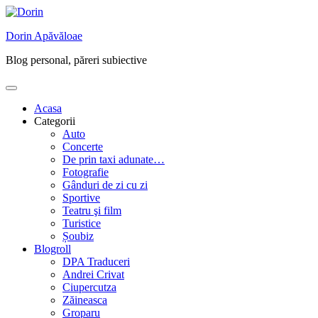
Skip
to
Dorin Apăvăloae
content
Blog personal, păreri subiective
Acasa
Categorii
Auto
Concerte
De prin taxi adunate…
Fotografie
Gânduri de zi cu zi
Sportive
Teatru şi film
Turistice
Șoubiz
Blogroll
DPA Traduceri
Andrei Crivat
Ciupercutza
Zăineasca
Groparu