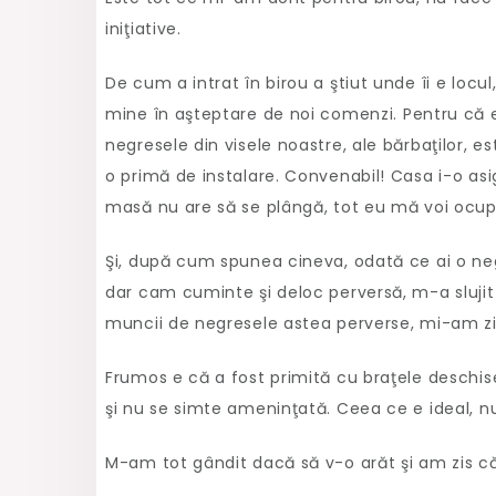
iniţiative.
De cum a intrat în birou a ştiut unde îi e locul
mine în aşteptare de noi comenzi. Pentru că e
negresele din visele noastre, ale bărbaţilor, e
o primă de instalare. Convenabil! Casa i-o as
masă nu are să se plângă, tot eu mă voi ocupa
Şi, după cum spunea cineva, odată ce ai o neg
dar cam cuminte şi deloc perversă, m-a slujit
muncii de negresele astea perverse, mi-am zi
Frumos e că a fost primită cu braţele deschis
şi nu se simte ameninţată. Ceea ce e ideal, 
M-am tot gândit dacă să v-o arăt şi am zis că 