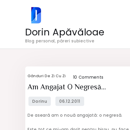
Skip
to
content
Dorin Apăvăloae
Blog personal, păreri subiective
Gânduri De Zi Cu Zi
on
10 Comments
Am
Am Angajat O Negresă…
angajat
o
negresă…
De aseară am o nouă angajată: o negresă.
Este tot ce mi-am dorit pentru birou, nu face