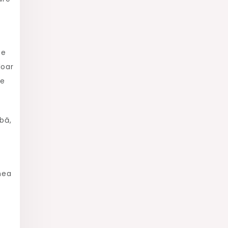
te
doar
de
bă,
mea