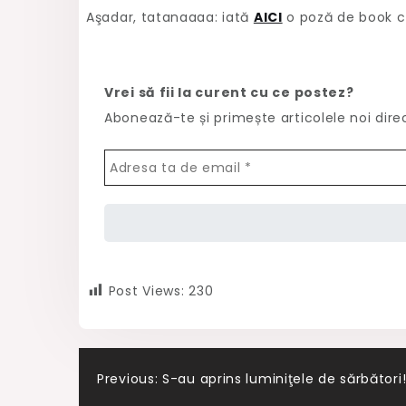
Aşadar, tatanaaaa: iată
AICI
o poză de book c
Vrei să fii la curent cu ce postez?
Abonează-te și primește articolele noi dire
Post Views:
230
Post
Previous:
S-au aprins luminiţele de sărbători