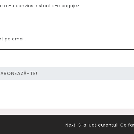
e m-a convins instant s-o angajez.
ct pe email.
!
Next:
S-a luat curentul! Ce fa