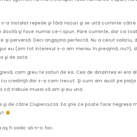
, s-a instalat repede şi fără nazuri şi se uită cuminte către
 docilă şi face numai ce-i spun. Pare cuminte, dar ca toa
ste şi perversă. Deci angajata perfectă. Nu a cerut salariu, 
igur eu (am tot interesul s-o am mereu în preajmă, nu?), 
 şi de asta.
resă, cam greu te saturi de ea. Cea de dinaintea ei era al
 cu credinţă dar s-a cam trecut. Şi cum am auzit pe piaţa
s că trebuie musai să am şi eu una.
e şi de către Ciupercutza. Ea ştie ce poate face negresa 
nu?
aş fi sadic să n-o fac.