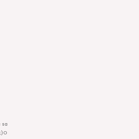
c sa
!;)O